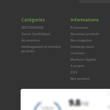
Catégories
Informations
DESTOCKAGE
Promotions
Gazon Synthétique
Nouveaux produits
Accessoires
Nos magasins
Aménagement et entretien
Contactez-nous
de jardin
Livraison
Mentions légales
A propos
CGV
Nos poseurs