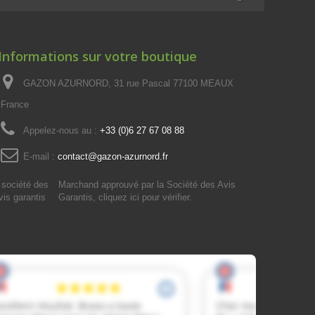
Informations sur votre boutique
GAZON AZURNORD, 31 rue Pascal 77100 MEAUX
France
Appelez-nous au :
+33 (0)6 27 67 08 88
E-mail :
contact@gazon-azurnord.fr
Marchand approuvé par la Société des Avis
Garantis,
cliquez ici pour vérifier
.