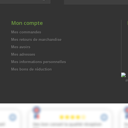
Mon compte
Mes commandes
Mes retours de marchandise
Mes avoirs
Mes adresses
Mes informations personnelles
Mes bons de réduction