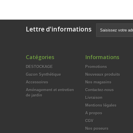
Lettre d'informations
Catégories
Informations
DESTOCKAGE
Promotions
Gazon Synthétique
Nouveaux produits
Accessoires
Nos magasins
Aménagement et entretien
Contactez-nous
de jardin
Livraison
Mentions légales
A propos
CGV
Nos poseurs