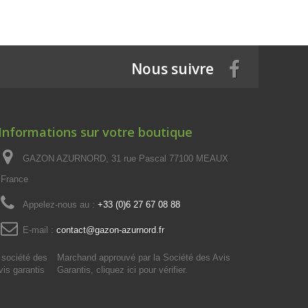
Nous suivre
Informations sur votre boutique
GAZON AZURNORD, 31 rue Pascal 77100 MEAUX
France
Appelez-nous au :
+33 (0)6 27 67 08 88
E-mail :
contact@gazon-azurnord.fr
Marchand approuvé par la Société des Avis
Garantis,
cliquez ici pour vérifier
.