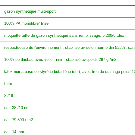
gazon synthétique multi-sport
100% PA monofibre/ frisé
moquette tufté de gazon synthétique sans remplissage, 5.200/8 tdex
respectueuse de l'environnement , stabilisé uv selon norme din 53387, s
100% pp thiobac avec voile , noir , stabilisé uv .poids 297 gr/m2
latex noir a base de styréne butadiéne (sbr), avec trou de drainage poids 
tufté
3 /16
ca . 38 /10 cm
ca . 79.800 / m2
ca . 14 mm