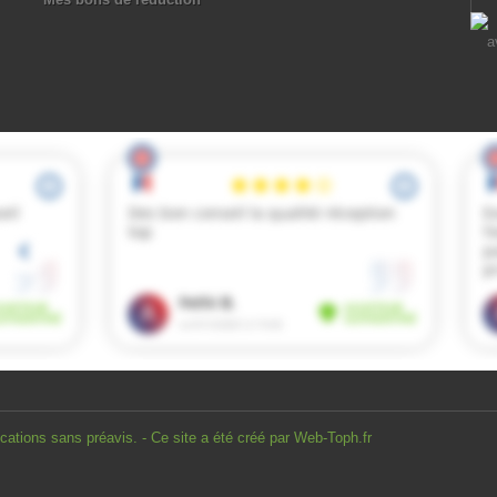
ions sans préavis. - Ce site a été créé par Web-Toph.fr