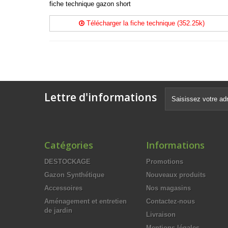
fiche technique gazon short
Télécharger la fiche technique (352.25k)
Lettre d'informations
Catégories
Informations
DESTOCKAGE
Promotions
Gazon Synthétique
Nouveaux produits
Accessoires
Nos magasins
Aménagement et entretien
Contactez-nous
de jardin
Livraison
Mentions légales