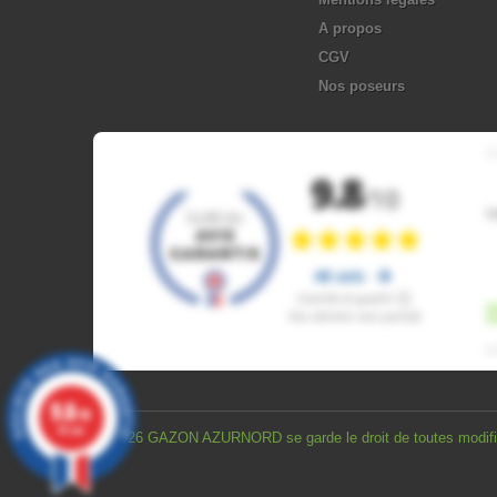
A propos
CGV
Nos poseurs
9.8
/10
48 avis
© 2026 GAZON AZURNORD se garde le droit de toutes modificat