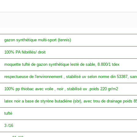
gazon synthétique multi-sport (tennis)
100% PA fébrillés/ droit
moquette tufté de gazon synthétique lesté de sable, 8.800/1 tdex
respectueuse de l'environnement , stabilisé uv selon norme din 53387, s
100% pp thiobac avec voile , noir , stabilisé uv .poids 220 gr/m2
latex noir a base de styréne butadiéne (sbr), avec trou de drainage poids 
tufté
3 /16