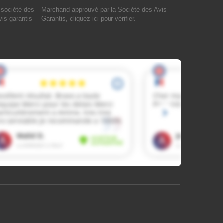
Marchand approuvé par la Société des Avis
Garantis,
cliquez ici pour vérifier
.